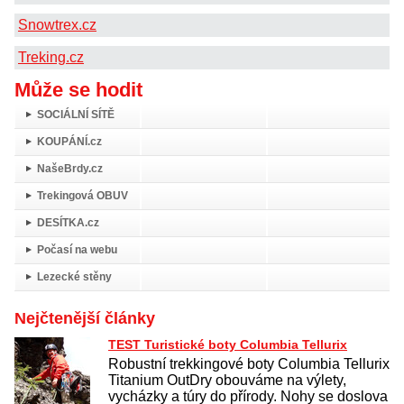
Snowtrex.cz
Treking.cz
Může se hodit
SOCIÁLNÍ SÍTĚ
KOUPÁNÍ.cz
NašeBrdy.cz
Trekingová OBUV
DESÍTKA.cz
Počasí na webu
Lezecké stěny
Nejčtenější články
TEST Turistické boty Columbia Tellurix
Robustní trekkingové boty Columbia Tellurix
Titanium OutDry obouváme na výlety,
vycházky a túry do přírody. Nohy se doslova