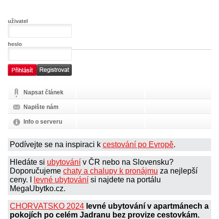
uživatel
heslo
Napsat článek
Napište nám
Info o serveru
Podívejte se na inspiraci k
cestování po Evropě
.
Hledáte si
ubytování
v ČR nebo na Slovensku?
Doporučujeme
chaty a chalupy k pronájmu
za nejlepší
ceny. I
levné ubytování
si najdete na portálu
MegaUbytko.cz.
CHORVATSKO 2024
levné ubytování v apartmánech a
pokojích po celém Jadranu bez provize cestovkám.