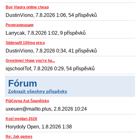
Buy Viagra online cheap
DustinViono, 7.8.2026 1:06, 54 příspěvků
Реорганизация
Larrycak, 7.8.2026 1:02, 9 příspěvků
Sildenafil 100mg price
DustinViono, 7.8.2026 0:34, 41 příspěvků
Greetings! Hope you're ha...
iqschoolTof, 7.8.2026 0:29, 54 příspěvků
Fórum
Zobrazit všechny příspěvky
Půjčovna Aut Španělsko
uxeuen@mailto.plus, 2.8.2026 10:24
Kozí mejdan 2026
Horydoly Open, 1.8.2026 1:38
Re: Jak games