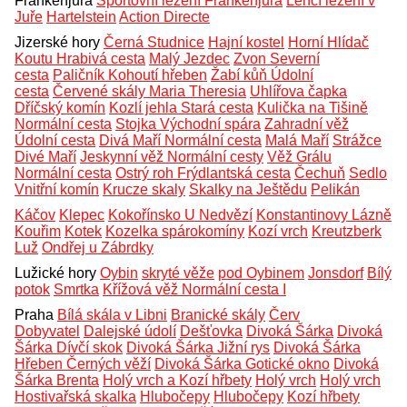
Frankenjura
Sportovní lezení Frankenjura
Lehčí lezení v
Juře
Hartelstein
Action Directe
Jizerské hory
Černá Studnice
Hajní kostel
Horní Hlídač
Koutu Hrabivá cesta
Malý Jezdec
Zvon Severní
cesta
Paličník Kohoutí hřeben
Žabí kůň Údolní
cesta
Červené skály Maria Theresia
Uhlířova čapka
Dříčský komín
Kozlí jehla Stará cesta
Kulička na Tišině
Normální cesta
Stojka Východní spára
Zahradní věž
Údolní cesta
Divá Maří Normální cesta
Malá Maří
Strážce
Divé Maří
Jeskynní věž Normální cesty
Věž Grálu
Normální cesta
Ostrý roh Frýdlantská cesta
Čechuň
Sedlo
Vnitřní komín
Krucze skaly
Skalky na Ještědu
Pelikán
Káčov
Klepec
Kokořínsko U Nedvězí
Konstantinovy Lázně
Kouřim
Kotek
Kozelka spárokomíny
Kozí vrch
Kreutzberk
Luž
Ondřej u Zábrdky
Lužické hory
Oybin
skryté věže
pod Oybinem
Jonsdorf
Bílý
potok
Smrtka
Křížová věž Normální cesta I
Praha
Bílá skála v Libni
Branické skály
Červ
Dobyvatel
Dalejské údolí
Dešťovka
Divoká Šárka
Divoká
Šárka Dívčí skok
Divoká Šárka Jižní rys
Divoká Šárka
Hřeben Černých věží
Divoká Šárka Gotické okno
Divoká
Šárka Brenta
Holý vrch a Kozí hřbety
Holý vrch
Holý vrch
Hostivařská skalka
Hlubočepy
Hlubočepy
Kozí hřbety