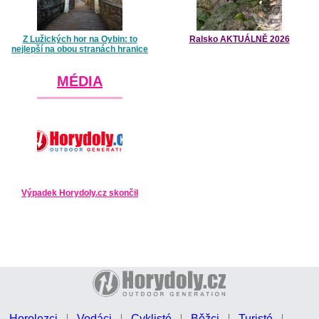
Z Lužických hor na Oybin: to
Ralsko AKTUÁLNĚ 2026
nejlepší na obou stranách hranice
MÉDIA
Výpadek Horydoly.cz skončil
Horolezci
Vodáci
Cyklisté
Běžci
Turisté