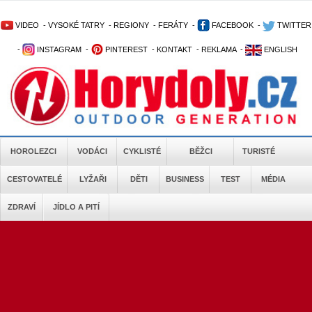
VIDEO
-
VYSOKÉ TATRY
-
REGIONY
-
FERÁTY
-
FACEBOOK
-
TWITTER
-
INSTAGRAM
-
PINTEREST
-
KONTAKT
-
REKLAMA
-
ENGLISH
HOROLEZCI
VODÁCI
CYKLISTÉ
BĚŽCI
TURISTÉ
CESTOVATELÉ
LYŽAŘI
DĚTI
BUSINESS
TEST
MÉDIA
ZDRAVÍ
JÍDLO A PITÍ