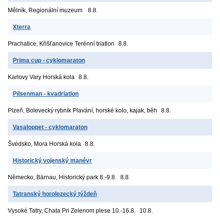
Mělník, Regionální muzeum
8.8.
Xterra
Prachatice, Křišťanovice
Terénní triatlon
8.8.
Prima cup - cyklomaraton
Karlovy Vary
Horská kola
8.8.
Pilsenman - kvadriatlon
Plzeň, Bolevecký rybník
Plavání, horské kolo, kajak, běh
8.8.
Vasaloppet - cyklomaraton
Švédsko, Mora
Horská kola
8.8.
Historický vojenský manévr
Německo, Bärnau, Historický park
8.-9.8.
8.8.
Tatranský horolezecký týždeň
Vysoké Tatry, Chata Pri Zelenom plese
10.-16.8.
10.8.