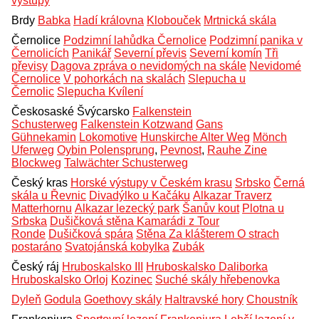
výstupy
Brdy
Babka
Hadí královna
Klobouček
Mrtnická skála
Černolice
Podzimní lahůdka Černolice
Podzimní panika v
Černolicích
Panikář
Severní převis
Severní komín
Tři
převisy
Dagova zpráva o nevidomých na skále
Nevidomé
Černolice
V pohorkách na skalách
Slepucha u
Černolic
Slepucha Kvílení
Českosaské Švýcarsko
Falkenstein
Schusterweg
Falkenstein Kotzwand
Gans
Gühnekamin
Lokomotive
Hunskirche Alter Weg
Mönch
Uferweg
Oybin Polensprung
,
Pevnost
,
Rauhe Zine
Blockweg
Talwächter Schusterweg
Český kras
Horské výstupy v Českém krasu
Srbsko
Černá
skála u Řevnic
Divadýlko u Kačáku
Alkazar Traverz
Matterhornu
Alkazar lezecký park
Šanův kout
Plotna u
Srbska
Dušičková stěna Kamarádi z Tour
Ronde
Dušičková spára
Stěna Za klášterem O strach
postaráno
Svatojánská kobylka
Zubák
Český ráj
Hruboskalsko III
Hruboskalsko Daliborka
Hruboskalsko Orloj
Kozinec
Suché skály hřebenovka
Dyleň
Godula
Goethovy skály
Haltravské hory
Choustník