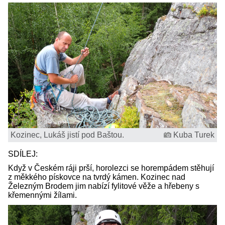
Kozinec, Lukáš jistí pod Baštou.
Kuba Turek
SDÍLEJ:
Když v Českém ráji prší, horolezci se horempádem stěhují
z měkkého pískovce na tvrdý kámen. Kozinec nad
Železným Brodem jim nabízí fylitové věže a hřebeny s
křemennými žílami.