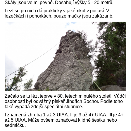
Skály jsou velmi pevné. Dosahují výšky 5 - 20 metrů.
Lézt se po nich dá prakticky v jakémkoliv počasí. V
lezečkách i pohorkách, pouze mačky jsou zakázané.
Začalo se tu lézt teprve v 80. letech minulého století. Vůdčí
osobností byl odvážný pískař Jindřich Sochor. Podle toho
také vypadá zdejší speciální stupnice.
I znamená zhruba 1 až 3 UIAA. II je 3 až 4+ UIAA. III je 4+
až 5 UIAA. Může ovšem označovat klidně šestku nebo
sedmičku.