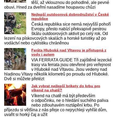
těší, až vklouznou do pohodlné, ale pevné
obuvi. Hned za dveřmí nasadíme houpavou chůzi
Nejlepší outdoorová dobrodružství v České
republice
Česká republika sice nemá nejvyšší pohoří
Evropy, přesto nabízí překvapivě pestrou
škálu outdoorových aktivit po celý rok. Od
lezení na pískovcových skalách a horské turistiky až po
vodáctví nebo cyklistiku chráněnou
Feráta Hluboká nad Vltavou je přístupná z
vody i autem
VIA FERRATA GUIDE Tři zajištěné lezecké
trasy via ferrata jsou otevřené pro veřejnost
v Hluboké nad Vltavou. Jsou vedeny nad
hladinou Vltavy několik kilometrů po proudu od Hluboké.
Dvě si můžete přelézt
Jak vybrat nejlepší brikety do krbu pro
víkend na chatě?
Víkend na chatě má být především
o odpočinku, ne o hledání suchého paliva
nebo zdlouhavém roztápění krbu. Po
příjezdu si většina z nás přeje co nejrychleji vyhřát dům,
uvařit si horký čaj a užít