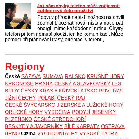
Jak vám chytrý telefon může zpříjemnit
outdoorová dobrodružství
Pobyt v přírodě nabízí možnost na chvíli
zpomalit, poznat nová místa a načerpat
energii mimo každodenní rutinu. Chytrý
telefon přitom nemusí sloužit jen ke komunikaci. Může
pomoci při plánování trasy, orientaci v terénu,
Regiony
České
SÁZAVA
ŠUMAVA
RALSKO
KRUŠNÉ HORY
KRKONOŠE
PRAHA
ČESKÝ A SLAVKOVSKÝ LES
BRDY
ČESKÝ KRAS A KŘIVOKLÁTSKO
POVLTAVÍ
JIŽNÍ ČECHY
POLABÍ
ČESKÝ RÁJ
ČESKÉ ŠVÝCARSKO
JIZERSKÉ A LUŽICKÉ HORY
ORLICKÉ HORY
VYSOČINA
PODYJÍ
JESENÍKY
PLZEŇSKO
ČESKÉ STŘEDOHOŘÍ
BESKYDY A JAVORNÍKY
BÍLÉ KARPATY
OSTRAVA
BRNO
Cizina
VÝCHODNÍ ALPY
VYSOKÉ TATRY