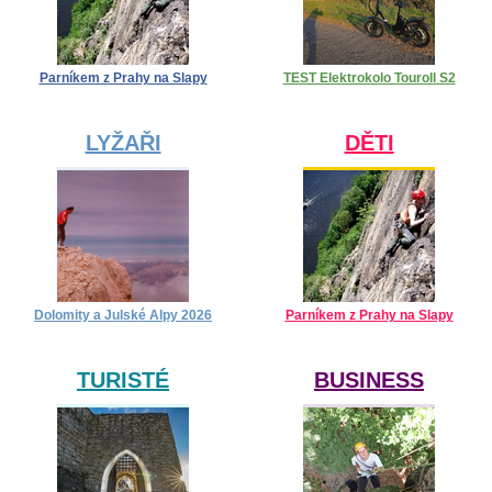
Parníkem z Prahy na Slapy
TEST Elektrokolo Touroll S2
LYŽAŘI
DĚTI
Dolomity a Julské Alpy 2026
Parníkem z Prahy na Slapy
TURISTÉ
BUSINESS