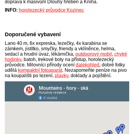
doprava k masivům Dlouhý hřeben a Kniha.
INFO:
horolezecký průvodce Kozinec
Doporučené vybavení
Lano 40 m, 6x expreska, lezečky, 4x karabina se
zámkem, jistítko, smyčky, friendy a vklíněnce, helma,
sedací a hrudní úvaz, lékárnička,
outdoorový mobil
,
chytré
hodinky
, batoh, trekové boty na přístup, horolezecký
průvodce. Milovníci přírody ocení
dalekohled
, dobré fotky
udělá
kompaktní fotoaparát
. Nezapomeňte peníze na pivo
na koupališti po lezení,
plavky
, doklady a pojištění.