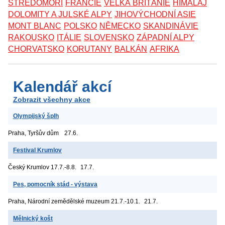
STŘEDOMOŘÍ
FRANCIE
VELKÁ BRITÁNIE
HIMÁLAJ
DOLOMITY A JULSKÉ ALPY
JIHOVÝCHODNÍ ASIE
MONT BLANC
POLSKO
NĚMECKO
SKANDINÁVIE
RAKOUSKO
ITÁLIE
SLOVENSKO
ZÁPADNÍ ALPY
CHORVATSKO
KORUTANY
BALKÁN
AFRIKA
Kalendář akcí
Zobrazit všechny akce
Olympijský šplh
Praha, Tyršův dům
27.6.
Festival Krumlov
Český Krumlov
17.7.-8.8.
17.7.
Pes, pomocník stád - výstava
Praha, Národní zemědělské muzeum
21.7.-10.1.
21.7.
Mělnický košt