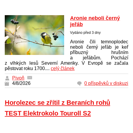
Aronie neboli černý
jeřáb
Vydáno před 3 dny
Aronie čili temnoplodec
neboli černý jeřáb je keř
příbuzný hrušním
a jeřábům. Pochází
z vlhkých lesů Severní Ameriky. V Evropě se začala
pěstovat roku 1700....
celý článek
Pivoň
4/8/2026
0 příspěvků v diskuzi
Horolezec se zřítil z Beraních rohů
TEST Elektrokolo Touroll S2