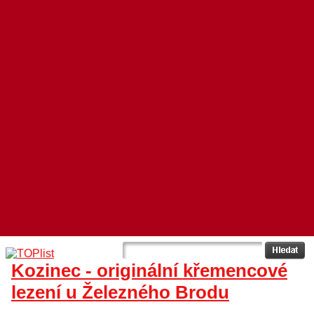
Kozinec - originální křemencové
lezení u Železného Brodu