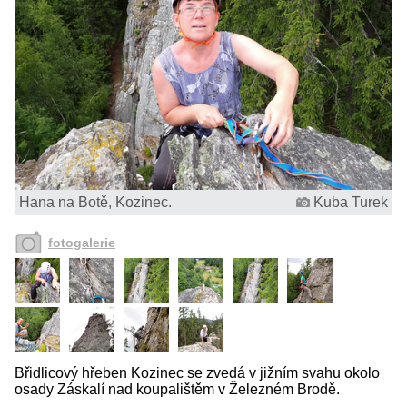
Hana na Botě, Kozinec.
Kuba Turek
fotogalerie
Břidlicový hřeben Kozinec se zvedá v jižním svahu okolo
osady Záskalí nad koupalištěm v Železném Brodě.